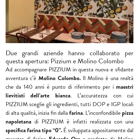
Due grandi aziende hanno collaborato per
questa apertura: Pizzium e Molino Colombo
Ad accompagnare PIZZIUM in questa nuova e sfidante
avventura c’è
Molino Colombo.
Il Molino è una realtà
che da 140 anni è punto di riferimento per i
maestri
lievitisti dell’arte bianca
. L’accuratezza con cui
PIZZIUM sceglie gli ingredienti, tutti DOP e IGP locali
di alta qualità, inizia fin dalla
farina
. L’inconfondibile
pizza
napoletana
di PIZZIUM è infatti realizzata con una
specifica farina tipo “0”.
È sviluppata appositamente dal
maestro di farine
Eduardo Ore
e prodotta da Molino