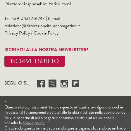
Direttore Responsabile: Enrico Famà
Tel. +39 0421 761247 | E-mail
redazione@ristorazioneitalianamagazine.it
Privacy Policy
/
Cookie Policy
ISCRIVITI ALLA NOSTRA NEWSLETTER!
ISCRIVITI SUBITO
SEGUICI SU
×
Questo sito o gli strumenti terzi da questo utilizzati si avvalgono di cookie
necessari al funzionamento ed utili alle finalità illustrate nella cookie policy.
Se vuoi saperne di più o negare il consenso a tutti o ad alcuni cookie,
consulta la
cookie policy
.
Chiudendo questo banner, scorrendo questa pagina, cliccando su un link o