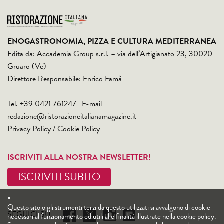
ENOGASTRONOMIA, PIZZA E CULTURA MEDITERRANEA
Edita da: Accademia Group s.r.l. – via dell’Artigianato 23, 30020
Gruaro (Ve)
Direttore Responsabile: Enrico Famà
Tel. +39 0421 761247 | E-mail
redazione@ristorazioneitalianamagazine.it
Privacy Policy
/
Cookie Policy
ISCRIVITI ALLA NOSTRA NEWSLETTER!
ISCRIVITI SUBITO
×
Questo sito o gli strumenti terzi da questo utilizzati si avvalgono di cookie
SEGUICI SU
necessari al funzionamento ed utili alle finalità illustrate nella cookie policy.