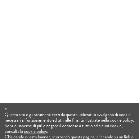
×
Questo sito o gli strumenti terzi da questo utilizzati si avvalgono di cookie
necessari al funzionamento ed utili alle finalità illustrate nella cookie policy.
Se vuoi saperne di più o negare il consenso a tutti o ad alcuni cookie,
consulta la
cookie policy
.
Chiudendo questo banner, scorrendo questa pagina, cliccando su un link o