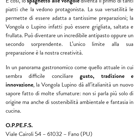
E così, lo
spaghetto alle vongole
diventa il primo di tanti
piatti che la vedono protagonista. La sua versatilità le
permette di essere adatta a tantissime preparazioni; la
Vongola o Lupino infatti può essere grigliata, saltata e
frullata. Può diventare un incredibile antipasto oppure un
secondo sorprendente. L’unico limite alla sua
preparazione è la nostra creatività.
In un panorama gastronomico come quello attuale in cui
sembra difficile conciliare
gusto, tradizione e
innovazione
, la Vongola Lupino dà all’italianità un nuovo
sapore fatto di molte sfumature: non si parla più solo di
origine ma anche di sostenibilità ambientale e fantasia in
cucina.
O.P.PE.F.S.
Viale Cairoli 54 – 61032 – Fano (PU)