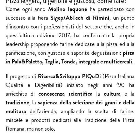
Pizza leggera, digeribile e gustosa, come fare?
Come ogni anno
Molino Iaquone
ha partecipato con
successo alla fiera
Sigep/AbTech di Rimini
, un punto
d’incontro con i professionisti del settore che, anche in
quest’ultima edizione 2017, ha confermato la propria
leadership proponendo farine dedicate alla pizza ed alla
panificazione, con gustose e saporite degustazioni:
pizza
in Pala&Paletta, Teglia, Tonda, integrale e multicereali
.
Il progetto di
Ricerca&Sviluppo PIQuDi
(Pizza Italiana
Qualità e Digeribilità) iniziato negli anni ’90 ha
arricchito di
conoscenza scientifica
la
cultura
e la
tradizione
, la
sapienza della selezione dei grani e della
molitura
dell’azienda, ampliando la scelta di farine,
miscele e prodotti dedicati alla Tradizione della Pizza
Romana, ma non solo.