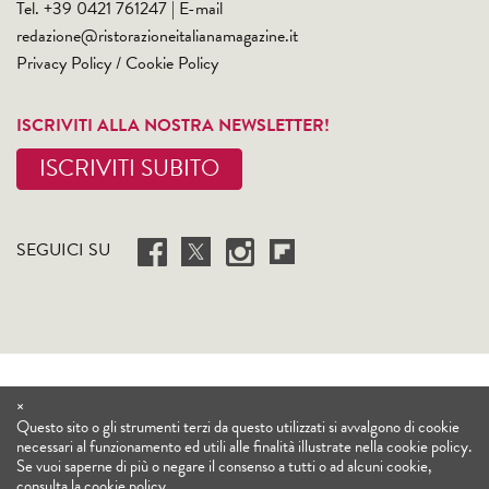
Tel. +39 0421 761247 | E-mail
redazione@ristorazioneitalianamagazine.it
Privacy Policy
/
Cookie Policy
ISCRIVITI ALLA NOSTRA NEWSLETTER!
ISCRIVITI SUBITO
SEGUICI SU
×
Questo sito o gli strumenti terzi da questo utilizzati si avvalgono di cookie
necessari al funzionamento ed utili alle finalità illustrate nella cookie policy.
Se vuoi saperne di più o negare il consenso a tutti o ad alcuni cookie,
consulta la
cookie policy
.